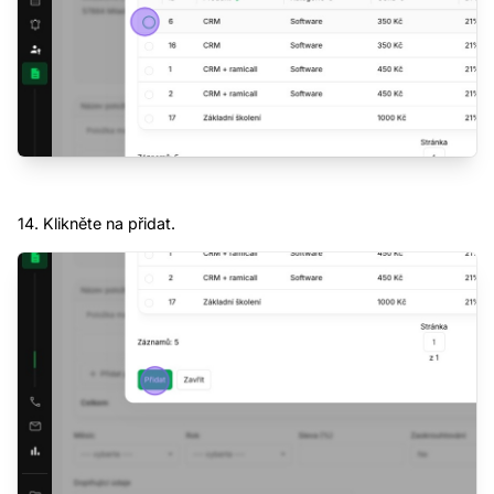
Pokud pak budete chtít pokračovat, data
Vám zůstanou.
Zdarma
zřízení po registraci
Chci 30 dní zdarma
14. Klikněte na přidat.