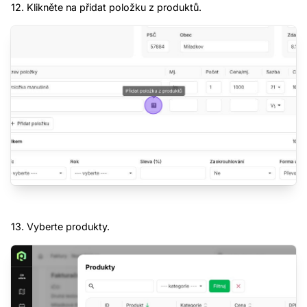
12. Klikněte na přidat položku z produktů.
Plná verze CRM Ramisys s demo daty k
nahlédnutí a prozkoumání možností. Bez
nutnosti registrace.
Demo data jsou pravidelně promazávána.
Zdarma
bez registrace
Vyzkoušet
13. Vyberte produkty.
CRM zdarma na 30 dní
Založíme Vám plnou verzi CRM Systém
RAMISYS
zdarma
a bez jakýchkoliv závazků.