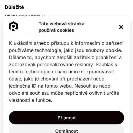
Důležité
Obchodní podmínky
Tato webová stránka
Ochrana osobních údajů
používá cookies
Zásady cookies (EU)
K ukládání a/nebo přístupu k informacím o zařízení
používáme technologie, jako jsou soubory cookie.
Děláme to, abychom zlepšili zážitek z prohlížení a
Kontaktní údaje
zobrazovali personalizované reklamy. Souhlas s
Hasičská 550/50,
těmito technologiemi nám umožní zpracovávat
Ostrava-Hrabůvka
700 30
údaje, jako je chování při procházení nebo
jedinečná ID na tomto webu. Nesouhlas nebo
+420 737 914 717
odvolání souhlasu může nepříznivě ovlivnit určité
vlastnosti a funkce.
crm@ramisys.cz
Příjmout
Odmítnout