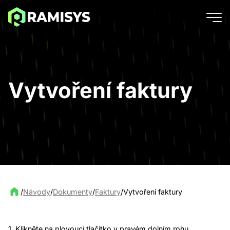
Vytvoření faktury
/
Návody
/
Dokumenty
/
Faktury
/
Vytvoření faktury
1. Klikněte na plovoucí tlačítko v pravém dolním rohu.