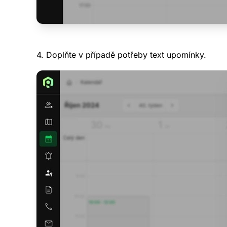
Demo data jsou 
promazávána.
Zdarm
4. Doplňte v případě potřeby text upomínky.
V