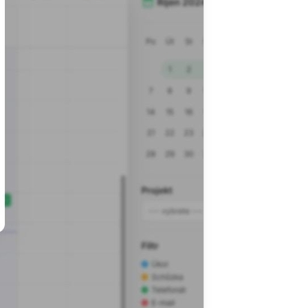
 30 dní
erzi CRM Systém
z jakýchkoliv
dete chtít
zůstanou.