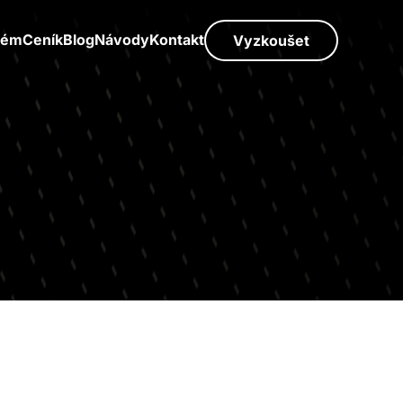
tém
Ceník
Blog
Návody
Kontakt
Vyzkoušet