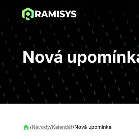
Nová upomínk
/
Návody
/
Kalendář
/
Nová upomínka