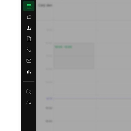
Demo CR
Plná verze CRM
k nahlédnutí a 
Bez nutnosti reg