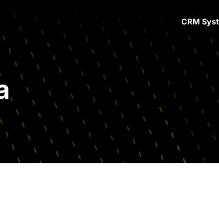
CRM Sys
a