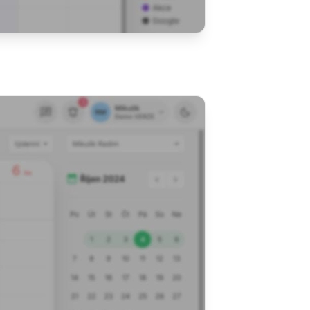
í po registraci
zdarma