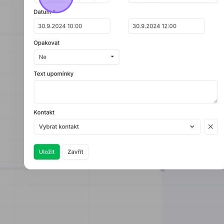
M
CRM zdarma na
 Ramisys s demo daty
Založíme Vám plnou v
prozkoumání možností.
RAMISYS
zdarma
a be
istrace.
závazků. Pokud pak bu
pokračovat, data Vám 