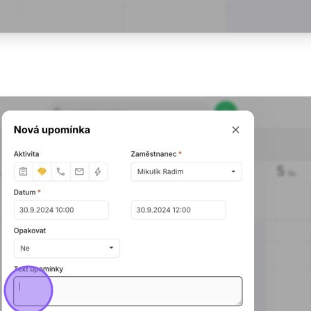
pravidelně
a
Zdarma
bez registrace
zřízen
yzkoušet
Chci 30 dní 