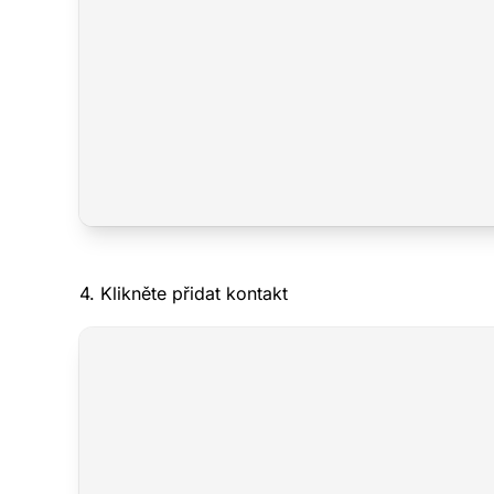
Demo CR
Plná verze CRM
k nahlédnutí a 
Bez nutnosti reg
Demo data jsou 
promazávána.
4. Klikněte přidat kontakt
Zdarm
V