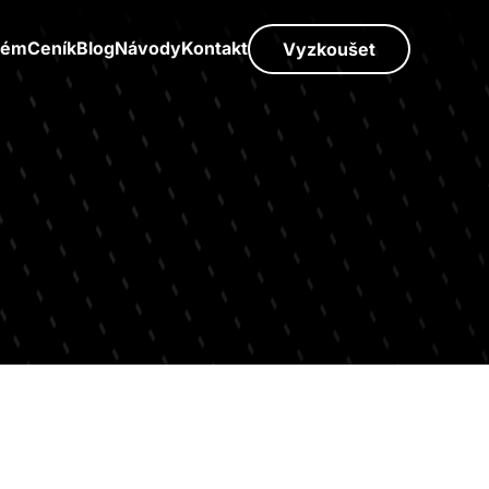
tém
Ceník
Blog
Návody
Kontakt
Vyzkoušet