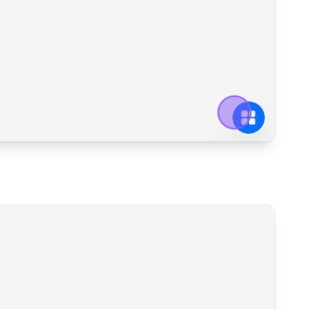
M
CRM zdarma na
 Ramisys s demo daty
Založíme Vám plnou v
prozkoumání možností.
RAMISYS
zdarma
a be
istrace.
závazků. Pokud pak bu
pokračovat, data Vám 
pravidelně
a
Zdarma
bez registrace
zřízen
yzkoušet
Chci 30 dní 