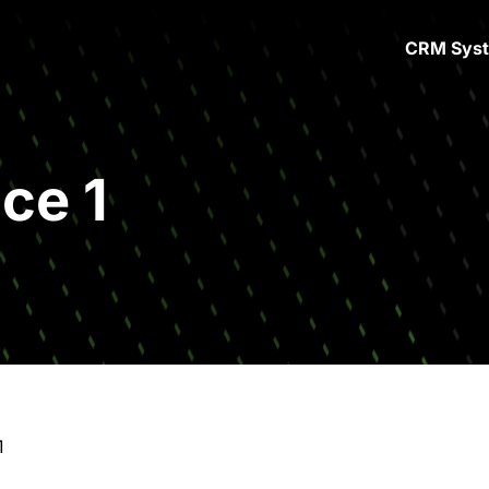
CRM Sys
ce 1
1