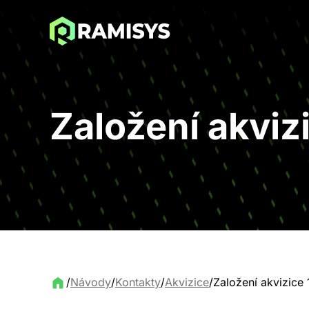
Založení akvizi
/
Návody
/
Kontakty
/
Akvizice
/
Založení akvizice 