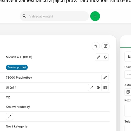
astavení zaměstnanců a jejich práv. Tato možnost smaže ko
yzkoušet
Chci 30 dní 