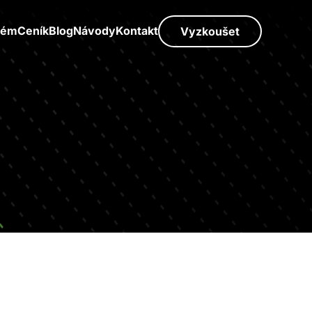
tém
Ceník
Blog
Návody
Kontakt
Vyzkoušet