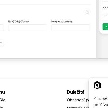
nu
Důležité
K uklád
CRM
Obchodní podmínky
používá