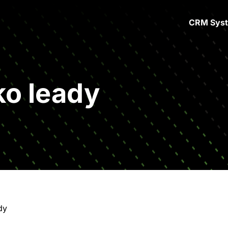
CRM Sys
ko leady
dy