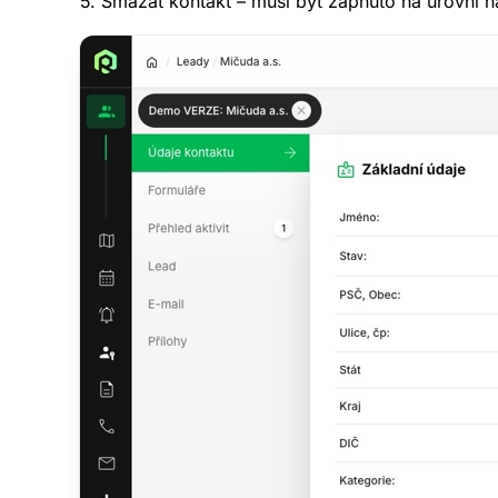
5. Smazat kontakt – musí být zapnuto na úrovni n
V