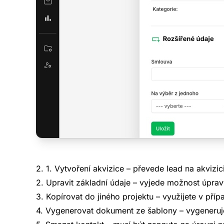
Demo CR
Plná verze CRM
k nahlédnutí a 
Bez nutnosti reg
2. 1. Vytvoření akvizice – převede lead na akvizi
Demo data jsou 
2. Upravit základní údaje – vyjede možnost úprav
promazávána.
3. Kopírovat do jiného projektu – využijete v pří
Zdarm
4. Vygenerovat dokument ze šablony – vygeneruj