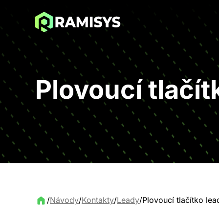
Plovoucí tlačít
/
Návody
/
Kontakty
/
Leady
/
Plovoucí tlačítko lea