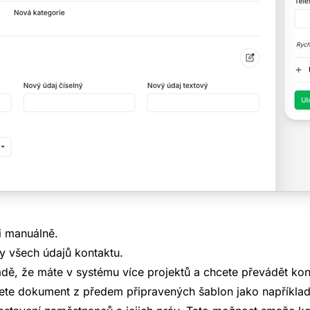
M
CRM zdarma na
 Ramisys s demo daty
Založíme Vám plnou v
prozkoumání možností.
RAMISYS
zdarma
a be
istrace.
závazků. Pokud pak bu
ci manuálně.
pokračovat, data Vám 
pravidelně
y všech údajů kontaktu.
padě, že máte v systému více projektů a chcete převádět kon
a
Zdarma
ete dokument z předem připravených šablon jako napříkla
bez registrace
zřízen