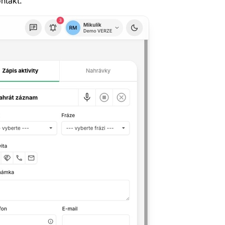
ntakt.
zdarma