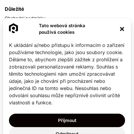
RAMISYS
zdarma
a bez jakýchkoliv závazků.
Pokud pak budete chtít pokračovat, data
Důležité
Vám zůstanou.
Obchodní podmínky
Zdarma
Tato webová stránka
zřízení po registraci
Ochrana osobních údajů
používá cookies
Zásady cookies (EU)
K ukládání a/nebo přístupu k informacím o zařízení
Chci 30 dní zdarma
používáme technologie, jako jsou soubory cookie.
Děláme to, abychom zlepšili zážitek z prohlížení a
Kontaktní údaje
zobrazovali personalizované reklamy. Souhlas s
Hasičská 550/50,
těmito technologiemi nám umožní zpracovávat
Ostrava-Hrabůvka
700 30
údaje, jako je chování při procházení nebo
jedinečná ID na tomto webu. Nesouhlas nebo
+420 737 914 717
odvolání souhlasu může nepříznivě ovlivnit určité
vlastnosti a funkce.
crm@ramisys.cz
Příjmout
Odmítnout