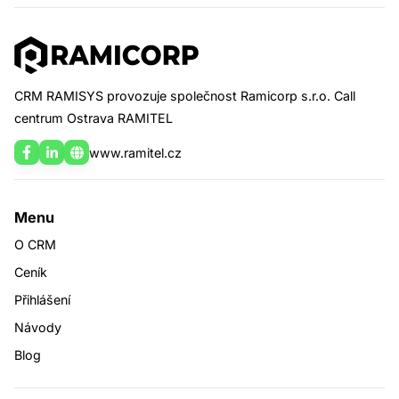
Plná verze CRM Ramisys s demo daty k
nahlédnutí a prozkoumání možností. Bez
nutnosti registrace.
CRM RAMISYS provozuje společnost Ramicorp s.r.o. Call
Demo data jsou pravidelně promazávána.
centrum Ostrava RAMITEL
Zdarma
bez registrace
www.ramitel.cz
Vyzkoušet
Menu
O CRM
Ceník
Přihlášení
Návody
CRM zdarma na 30 dní
Blog
Založíme Vám plnou verzi CRM Systém