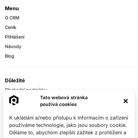
Menu
CRM zdarma na 30 dní
O CRM
Ceník
Založíme Vám plnou verzi CRM Systém
RAMISYS
zdarma
a bez jakýchkoliv závazků.
Přihlášení
Pokud pak budete chtít pokračovat, data
Návody
Vám zůstanou.
Blog
Zdarma
zřízení po registraci
Důležité
Chci 30 dní zdarma
Obchodní podmínky
Tato webová stránka
Ochrana osobních údajů
používá cookies
Zásady cookies (EU)
K ukládání a/nebo přístupu k informacím o zařízení
používáme technologie, jako jsou soubory cookie.
Děláme to, abychom zlepšili zážitek z prohlížení a
Kontaktní údaje