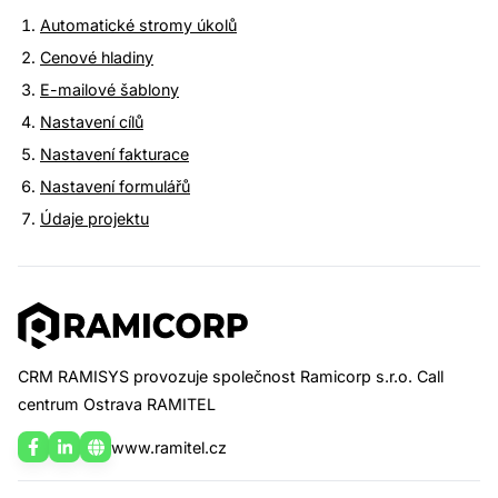
Automatické stromy úkolů
Cenové hladiny
E-mailové šablony
Demo CRM
Nastavení cílů
Nastavení fakturace
Plná verze CRM Ramisys s demo daty k
Nastavení formulářů
nahlédnutí a prozkoumání možností. Bez
nutnosti registrace.
Údaje projektu
Demo data jsou pravidelně promazávána.
Zdarma
bez registrace
Vyzkoušet
CRM RAMISYS provozuje společnost Ramicorp s.r.o. Call
centrum Ostrava RAMITEL
www.ramitel.cz