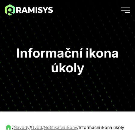
Informační ikona
úkoly
/
Návody
/
Úvod
/
Notifikační ikony
/
Informační ikona úkoly