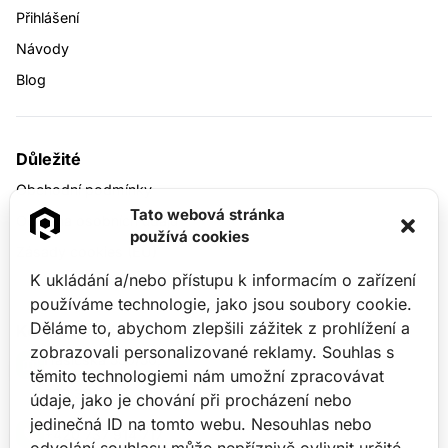
Přihlášení
Návody
Blog
Důležité
Obchodní podmínky
Tato webová stránka
Ochrana osobních údajů
používá cookies
Zásady cookies (EU)
K ukládání a/nebo přístupu k informacím o zařízení
používáme technologie, jako jsou soubory cookie.
Děláme to, abychom zlepšili zážitek z prohlížení a
Kontaktní údaje
zobrazovali personalizované reklamy. Souhlas s
Hasičská 550/50,
těmito technologiemi nám umožní zpracovávat
Ostrava-Hrabůvka
700 30
údaje, jako je chování při procházení nebo
jedinečná ID na tomto webu. Nesouhlas nebo
+420 737 914 717