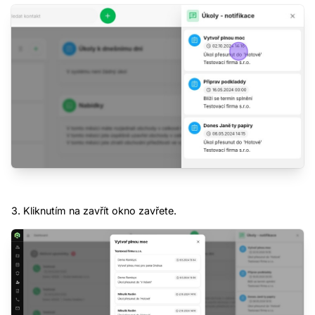
Demo CRM
Plná verze CRM Ramisys s demo daty k
nahlédnutí a prozkoumání možností. Bez
nutnosti registrace.
Demo data jsou pravidelně promazávána.
Zdarma
bez registrace
Vyzkoušet
3. Kliknutím na zavřít okno zavřete.