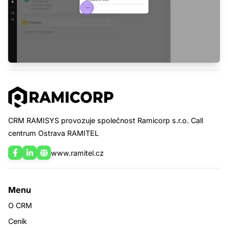
CRM zdarma na 30 dní
Založíme Vám plnou verzi CRM Systém
RAMISYS
zdarma
a bez jakýchkoliv závazků.
Pokud pak budete chtít pokračovat, data
Vám zůstanou.
Zdarma
zřízení po registraci
Chci 30 dní zdarma
CRM RAMISYS provozuje společnost Ramicorp s.r.o. Call
centrum Ostrava RAMITEL
www.ramitel.cz
Menu
O CRM
Ceník